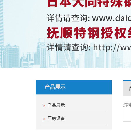
产品展示
资
产品展示
厂房设备